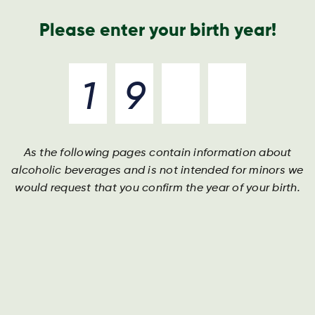
Geschäftsbericht
Kontakt
Suche
Please enter your birth year!
As the following pages contain information about
Die Geschichte der
Die Geschichte der
Die Geschichte der
alcoholic beverages and is not intended for minors we
Brauerei
Brauerei
Brauerei
would request that you confirm the year of your birth.
In 1991 gegründet und heute Harboes größte
In 1991 gegründet und heute Harboes größte
In 1991 gegründet und heute Harboes größte
Brauerei.
Brauerei.
Brauerei.