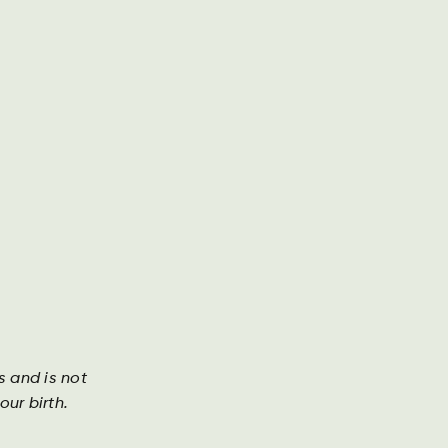
Geschäftsbericht
Kontakt
Suche
DA
DE
EN
re geschichten
Investor
cider
s and is not
ecider ist ein erfrischender Cider mit einem
ur birth.
chmack von sonnengereiften Äpfeln.