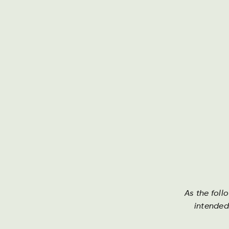
Darguner Brauerei
Th
As the foll
intended