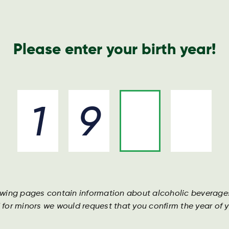
Please enter your birth year!
e Harboe way
Unsere marken
Unsere leute
Unse
Harboe
Æble
owing pages contain information about alcoholic beverage
Harboe Æbl
 for minors we would request that you confirm the year of yo
süßen Ges