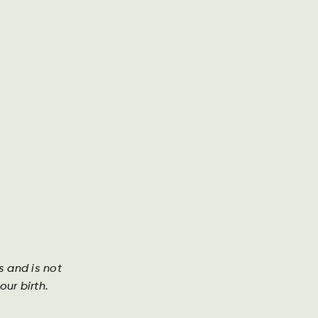
Geschäftsbericht
Kontakt
Suche
DA
DE
EN
re geschichten
Investor
s and is not
a ist unser beliebtestes Erfrischungsgetränk. Sie
ur birth.
 frischen, vollmundigen Geschmack mit einer
nen Süße und einer zarten goldbraunen Farbe.