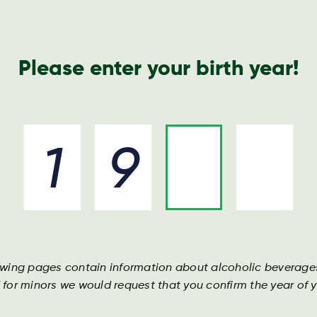
Please enter your birth year!
e Harboe way
Unsere marken
Unsere leute
Unse
Harboe
Cola
owing pages contain information about alcoholic beverage
Harboe Col
 for minors we would request that you confirm the year of yo
hat einen
ausgewoge