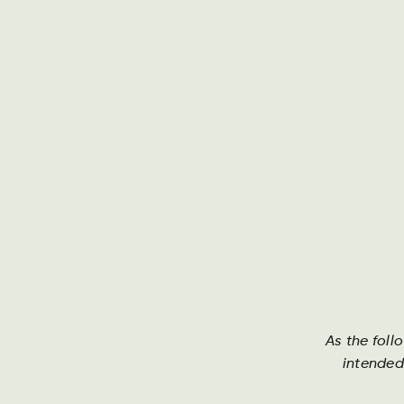
Darguner Brauerei
Th
As the foll
intended