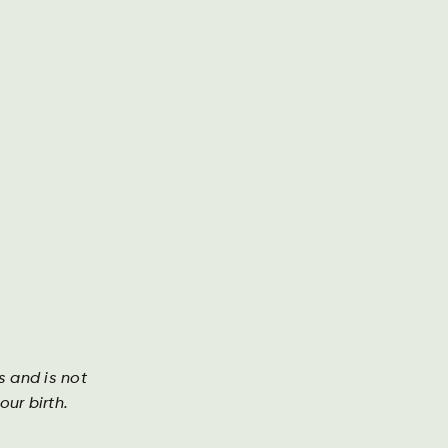
Geschäftsbericht
Kontakt
Suche
DA
DE
EN
re geschichten
Investor
inaris Holunderblüten-
Limettengeschmack
s and is not
ur birth.
ollinaris mit Holunderblüten- und
schmack ist ein erfrischendes Wasser mit feiner