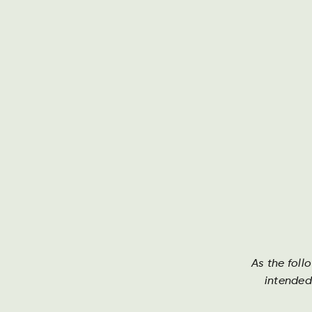
Darguner Brauerei
Th
As the foll
intended