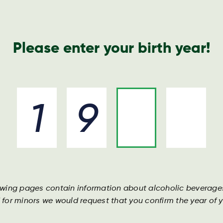
Please enter your birth year!
e Harboe way
Unsere marken
Unsere leute
Unse
Harboe
Apoll
und 
owing pages contain information about alcoholic beverage
 for minors we would request that you confirm the year of yo
Harboe Ap
Limettenge