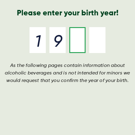
Nyheder og presse
Årsrapport
Kontakt os
Søg
Please enter your birth year!
As the following pages contain information about
Reklamation
alcoholic beverages and is not intended for minors we
would request that you confirm the year of your birth.
Harboe tilstræber at levere produkter af bedste
kvalitet og under hensyntagen til den allerhøjeste
fødevaresikkerhed. Hvis du som forbruger skulle
opleve, at et af vores produkter ikke lever op til dine
forventninger, beder vi dig venligst udfylde
nedenstående formular.
Felter markeret med * er obligatoriske og vigtige for