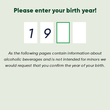
Nyheder og presse
Årsrapport
Kontakt os
Søg
Please enter your birth year!
As the following pages contain information about
Kvalitet og udvikling
Kvalitet og udvikling
Kvalitet og udvikling
alcoholic beverages and is not intended for minors we
would request that you confirm the year of your birth.
Vi har sat kvalitet i system og arbejder fokuseret med
Vi har sat kvalitet i system og arbejder fokuseret med
Vi har sat kvalitet i system og arbejder fokuseret med
bæredygtig udvikling
bæredygtig udvikling
bæredygtig udvikling