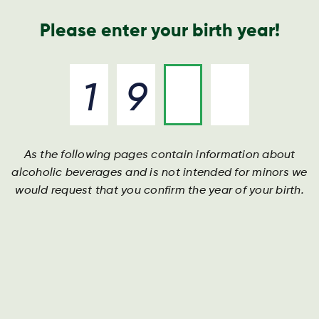
Nyheder og presse
Årsrapport
Kontakt os
Søg
Please enter your birth year!
As the following pages contain information about
Velkommen til Harboes
Velkommen til Harboes
Velkommen til Harboes
alcoholic beverages and is not intended for minors we
Bryggeri
Bryggeri
Bryggeri
would request that you confirm the year of your birth.
Passion, respekt og ansvar
Passion, respekt og ansvar
Passion, respekt og ansvar