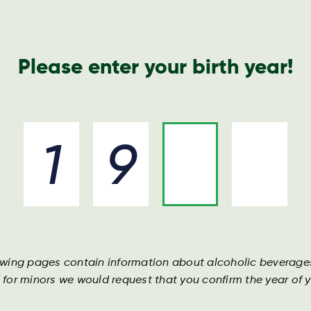
Please enter your birth year!
Drikkevarer
Ingredienser
Bliv en del af holdet
owing pages contain information about alcoholic beverage
 for minors we would request that you confirm the year of yo
yheder fra Harboes Bryggeri. For pressehen
yheder fra Harboes Bryggeri. For pressehen
yheder fra Harboes Bryggeri. For pressehen