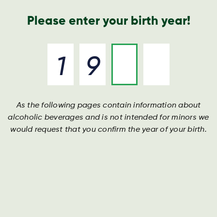
Nyheder og presse
Årsrapport
Kontakt os
Søg
Please enter your birth year!
As the following pages contain information about
PRESSE - Sporvogne,
PRESSE - Sporvogne,
PRESSE - Sporvogne,
alcoholic beverages and is not intended for minors we
lastbiler og Kobæk cafeen
lastbiler og Kobæk cafeen
lastbiler og Kobæk cafeen
would request that you confirm the year of your birth.
Læs hele artiklen herunder.
Læs hele artiklen herunder.
Læs hele artiklen herunder.